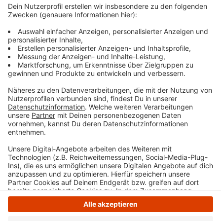
- Bärbel Mays, Tel.: 02339 / 917-356
- Cordula Regesch, Tel.: 02339 / 917-318
Anzeige
Anzeige
Anzeige