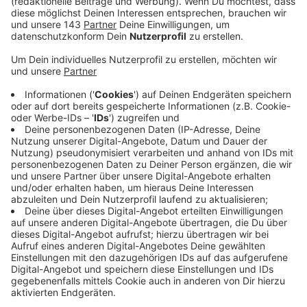
Sprockhövel: Die Mitarbeiterinnen im Seniorenbüro der
Stadt hören von vielen Sprockhövelern, dass sie
aufgrund der Corona-Pandemie soziale Kontakte, das
Miteinander in verschiedenen Gruppen und die
Abwechslung im Alltag vermissen. Am Familienfest
Weihnachten wird das besonders deutlich. Als
Lichtblick möchte die Stadt diejenigen, die sich in der
Advents-und Weihnachtszeit allein fühlen, eine kleinen
Aufmerksamkeit schenken. Wer jemanden kennt, der
sich darüber freuen würde, oder wer selbst an
Weihnachten alleine ist, kann sich bis zu, 15. Dezember
beim Seniorenbüro melden.
Ansprechpartnerinnen im Seniorenbüro sind:
- Kerstin Eggert, Tel.: 02339 / 917-320
- Elke Junge, Tel.: 02339 / 917-311