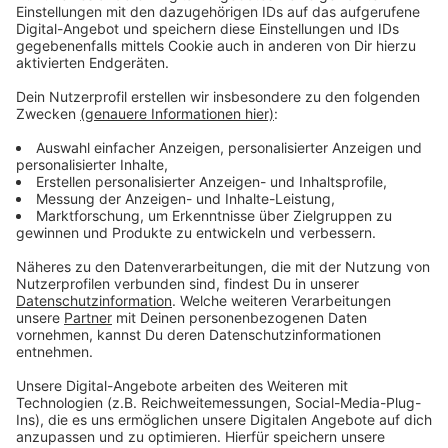
und durch das Unwetter Schäden erlitten haben.
Daneben hat das Unwetter auch zahlreiche
Unternehmen, Gewerbetreibende und freiberuflich
Tätige getroffen. Um auch ihnen zu helfen und die
finanziellen Belastungen, die durch die entstandenen
Schäden verursacht wurden, zu mildern, können für
jede betroffene Betriebsstätte 5.000 Euro abgerufen
werden. Damit können erste Ausgaben für Räumung
und Reinigung oder den provisorischen Wiederaufbau
von Betriebs- und Geschäftseinrichtungen bestritten
werden.
Die Anträge und weitere Informationen zur Soforthilfe
finden gibt
hier.
Die Anträge könnt ihr online an eure Stadt schicken,
für Herdecke: soforthilfe@herdecke.de. Für Wetter:
hochwasser@stadt-wetter.de. In Sprockhövel:
claudia.alers@sprockhoevel.de.