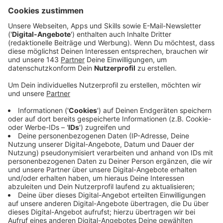
Land Nordrhein-Westfalen. 200 Millionen Euro sind
dafür insgesamt angedacht. Das Geld geht an
Privathaushalte, Firmen, Landwirte und
Kommunen.
Veröffentlicht:
Freitag, 23.07.2021 14:02
Anzeige
Mit den Soforthilfen werden Bürgerinnen und Bürger
unmittelbar unterstützt, die von existentieller Not
betroffen sind. Zusätzlich zu einem Sockelbetrag von
1.500 Euro pro Haushalt stehen für jede weitere
Person aus dem Haushalt 500 Euro bereit. Insgesamt
werden an einen Haushalt maximal 3.500 Euro
ausgezahlt. Diese Leistungen können Personen
erhalten, die ihren Wohnsitz in der betroffenen Region