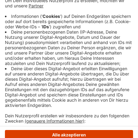
macht das Bergische Kinder- und Jugendhospiz
Burgholz, dann sind Kindertagesstätten und der
Förderverein einer Grundschule vertreten und viele
mehr. Der nostalgische Weihnachtsmarkt und die
Sparkassenhütte öffnen am 27. November. Letzter
Tag ist der Tag vor Heiligabend.
Veröffentlicht:
Mittwoch, 15.11.2023 15:34
Anzeige
Anzeige
Anzeige