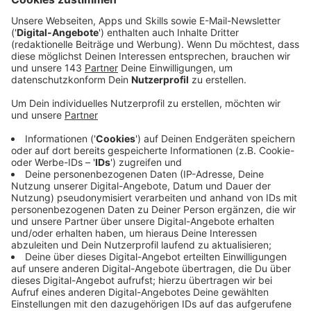
Anzeige
SPD-Spitzenkandidat Thomas Kutschaty kommt am
Montag nach Gevelsberg und an die Uni Witten/
Herdecke. Er unterstützt den Landtagswahlkampf der
heimischen sozialdemokratischen Kandidatinnen Ina
Blumenthal und Nadja Büteführ. Thomas Kutschaty
plant einen Spaziergang über die Gevelsberger
Mittelstraße und ist nach Angaben der EN-SPD
ansprechbar für die Bürger und ihre Themen.
Nachmittags wird er an der Uni Witten/ Herdecke den
gerade eröffneten Neu- und Erweiterungsbau
besichtigen. Außerdem will er mit Studenten und
Lehrenden sprechen.
Anzeige