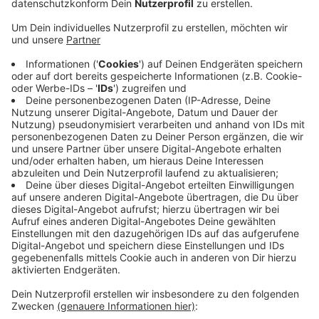
Schwelm: Nach der deutlichen Niederlage bei der
letzten Bürgermeisterwahl wollen die
Sozialdemokraten das Amt dieses Jahr
zurückerkämpfen. Die aktuelle Stadtchefin Gabriele
Grollmann-Mock hatte damals den SPD-Bürgermeister
nach nur einer Amtszeit klar geschlagen. Wer es jetzt
für die SPD versuchen soll, wollte diese schon im
März festlegen.
Durch Corona war das aber nicht möglich. Mit einer
Sondergenehmigung holen die Sozialdemokraten das
heute Abend (7.5., 19 Uhr) nach. Die Versammlung
findet unter großen Corona-Sicherheitsmaßnahmen in
der Eventhalle Schwelm statt. Grollmann-Mock hatte
Mitte letzten Monats angekündigt, nicht nochmal zu
kandidieren.
Anzeige