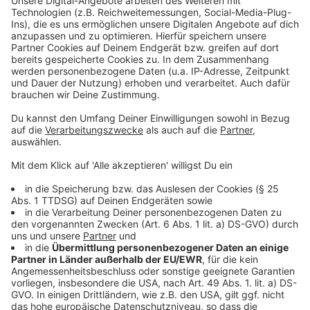
ab. Sonst droht hier ein Verkehrschaos", warnt ADAC
Verkehrsexperte Prof. Dr. Roman Suthold. Das
Staurisiko ist zwischen 7 und 9 Uhr sowie 15 und 18
Uhr am größten.
Anzeige
Keine Einschränkungen mehr für LKW
Anzeige
Wird die neue Brücke am 4. Februar freigegeben, fa
llen
alle bisher geltenden Gewichtsbeschränkungen
(Überfahrtverbot für Fahrzeuge schwerer als 3,5
Tonnen) weg. LKW, Reisebusse und alle sonstigen
Fahrzeuge dürfen über die Brücke wieder fahren.
Deswegen werden während der Vollsperrung auch alle
LKW-Sperranlagen entfernt.