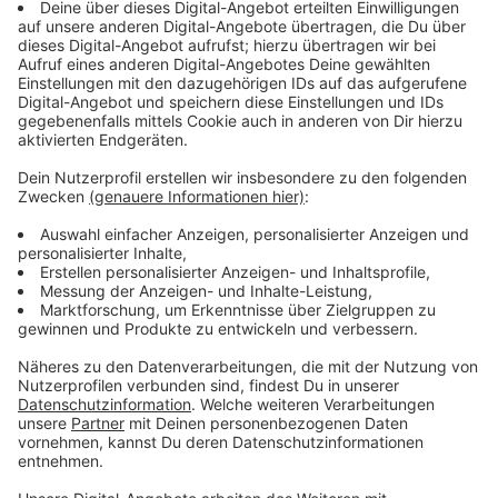
Alle lokalen Sperrungen gibt es
HIER
im Überblick
Anzeige
A1 Sperrung: ADAC rechnet mit Chaos
Anzeige
Der ADAC befürchtet während der Sperrung der
Leverkusener Brücke auf der A1 ein Stauchaos auf
den Ausweichrouten. Besonders auf der A3 zwischen
dem Kreuz Leverkusen und dem Dreieck Heumar droht
Stillstand.
"Pendler werden viel Geduld und gute Nerven
brauchen. Von vermeintlich kürzeren Ausweichrouten
durch die Stadt, zum Beispiel über die eingeschränkt
befahrbare Mülheimer Brücke, raten wir aber dringend