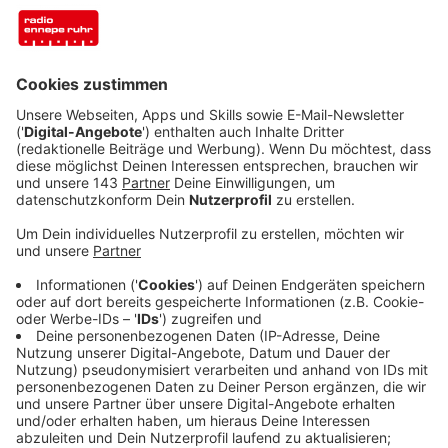
Anzeige
Ab Freitag, 19. Januar um 22 Uhr ist die A1 in
Fahrtrichtung Dortmund zwischen dem Kreuz Köln-
Nord und Leverkusen voll gesperrt. Dort wird die neue
Leverkusener Brücke angeschlossen. In die
Gegenrichtung (Koblenz) ist die Autobahn zwischen
dem Kreuz Leverkusen und der Anschlussstelle Köln-
Niehl zu. Die Sperrung rund um die A1-Rheinbrücke
geht laut Autobahn GmbH bis zum Sonntag den 4.
Februar. Eigentlich sollte die Sperrung nur bis zum 29.
Januar andauern.
Der Rad- und Gehweg auf der alten Leverkusener
Rheinbrücke bleibt während der Sperrung offen und
passierbar.