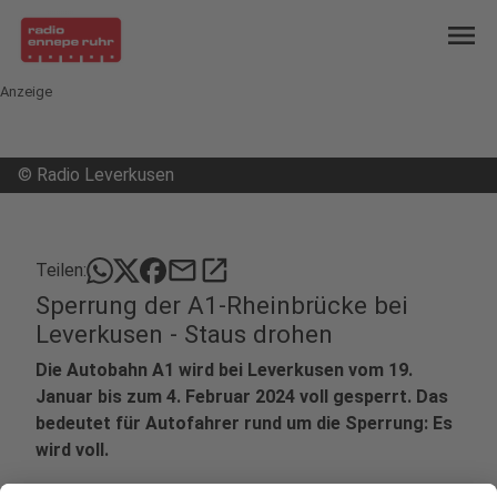
menu
Anzeige
©
Radio Leverkusen
mail
open_in_new
Teilen:
Sperrung der A1-Rheinbrücke bei
Leverkusen - Staus drohen
Die Autobahn A1 wird bei Leverkusen vom 19.
Januar bis zum 4. Februar 2024 voll gesperrt. Das
bedeutet für Autofahrer rund um die Sperrung: Es
wird voll.
Veröffentlicht:
Mittwoch, 17.01.2024 08:29