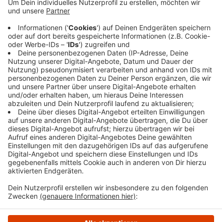
in Richtung Frankfurt wird heute Nacht gesperrt -
von 20:00 Uhr bis 5:00 Uhr morgen früh. Die mit
dem roten Punkt gekennzeichnete Umleitung führt
über die Anschlussstelle Eichlinghhofen.
Rettungskräfte im Einsatz können die Baustelle
passieren.
Veröffentlicht:
Montag, 28.08.2023 14:48
Anzeige
Anzeige