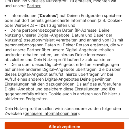
Brücke. Von 9 bis 15 Uhr wird deshalb die
Verbindung von der A43 Richtung Wuppertal auf
die A40 Richtung Essen gesperrt. Die Umleitung
geht über die Anschlussstelle Bochum-Gerthe
beziehungsweise über die A448 ab dem Kreuz
Bochum/Witten.
Veröffentlicht:
Montag, 16.10.2023 07:44
Anzeige
Anzeige
Anzeige