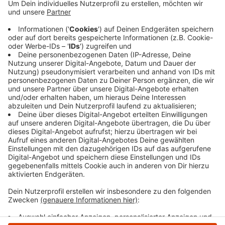
Zeitungen ist voll ausgebrannt. Der Asphalt auf
der Straße wurde durch das Feuer beschädigt,
deswegen sperrte das Ordnungsamt noch in der
Nacht die Straßenseite, auf der es gebrannt hat.
Die Sperrung beginnt ca. 50 Meter nach der Straße
"In den Eichen". Wann die Sperrung aufgehoben
wird, ist noch unklar.
Veröffentlicht:
Donnerstag, 24.10.2024 12:43
Anzeige
Anzeige