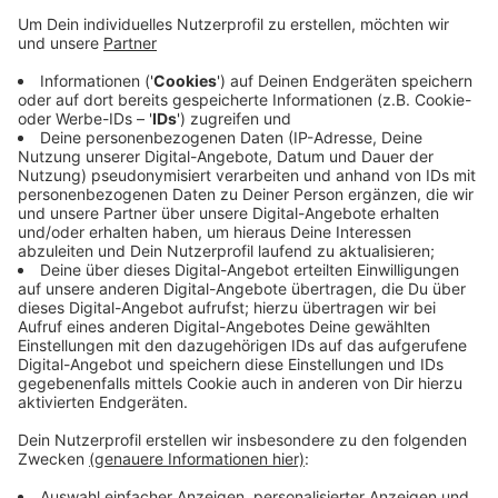
Hattingen: Die Glücksspielverluste haben sich
verdreifacht. Vor zehn Jahren waren es 1,5 Millionen
Euro. Das hat die Landeskoordinierungsstelle
Glücksspiel NRW mitgeteilt. Über 130
Geldspielautomaten stehen in Spielhallen und Kneipen
in der Stadt. Glücksspielsucht ist die Sucht mit der
höchsten Verschuldungsrate und der höchsten
Selbstmord-Gefährdung. 80 Prozent der
Hilfesuchenden in Beratungsstellen haben ein Problem
mit Spielautomaten. Das bestätigt auch das Hattinger
Caritas-Suchthilfezentrum: die meisten Hilfe-
Bedürftigen kommen aus diesem Bereich.
Anzeige