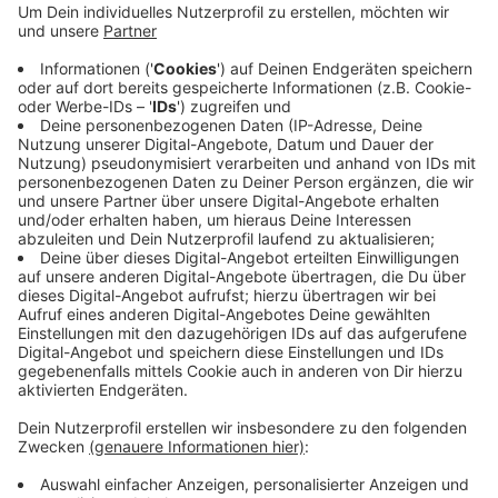
Gevelsberg: Der 20-Jährige war gerade dabei, einen
Zaun in der Südstraße mit grauer Farbe zu besprühen.
Ein Zeuge hatte die Polizei gerufen. Sie konnte den
jungen Wetteraner noch am Tatort fassen. Wenig
später meldeten sich zwei Autofahrer bei der Polizei,
weil ihre Wagen grau besprüht waren. Es handelt sich
um dieselbe Farbe. Gegen den 20-Jährigen wird nun
wegen Sachbeschädigung ermittelt.
Anzeige
Anzeige