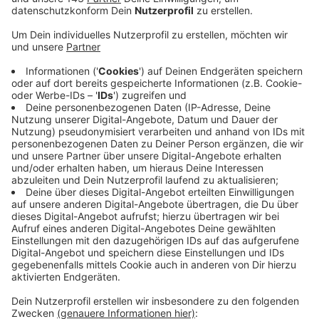
Anzeige
Der Rat der Stadt hat beschlossen, ein Kinder- und
Jugendparlament einzurichten. Das Parlament wird aus
16 Kindern und Jugendlichen zwischen 11 und 18
Jahren bestehen. Sie sollen ihre Belange und Anliegen
einbringen und auch erleben, welche Auswirkungen ihre
Engagement hat.
Kinder und Jugendliche, die Interesse an einer
Mitarbeit haben oder sich einfach einmal informieren
möchten, können sich bereits jetzt bei Corinne
Romahn melden, Tel. 02339/917-241, E-Mail:
romahn@sprockhoevel.de.