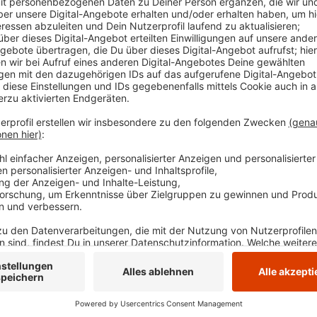
Anzeige
Es gibt laut Straßen NRW Lieferprobleme bei den Lag
Straßen NRW und Glückauftrassen-Verein hoffen, d
fertiggestellt werden kann. Sollte sich bis zum Jahr
abzeichnen, müsse über andere Lösungen nachgedach
Anzeige