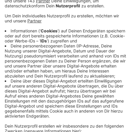
Sprockhövel beschäftigt sich der Rat heute
(10.07.) damit.
Veröffentlicht:
Donnerstag, 10.07.2025 16:35
Anzeige
Der Gesetzentwurf der Landesregierung sieht vor,
dass das Land bis zu 50 Prozent der am Stichtag
31.12.2023 aufgelaufenen kommunalen
Liquiditätskredite übernimmt. Landesweit beliefen
sich diese Kredite zu diesem Zeitpunkt auf rund 21
(20,9) Milliarden Euro. Entlastungsberechtigt sind
Kommunen und Landkreise, bei denen die
Liquiditätskredite zum Stichtag mehr als 100 Euro je
Einwohnerin und Einwohner betragen haben.
Übernommen werden nur sogenannte "Kassenkredite";
Investitionskredite fallen nicht darunter.