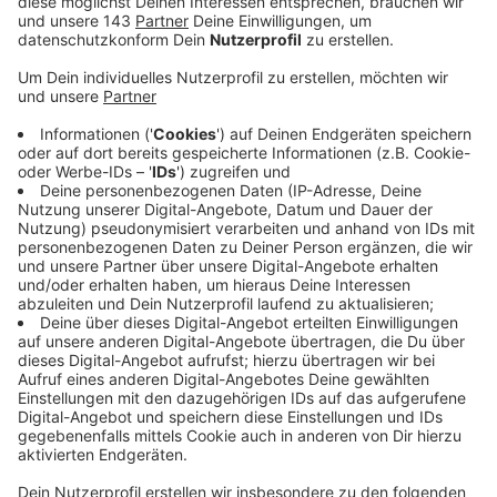
den Radweg zwischen der Gevelsberger Straße
und der Straße Bruchmühle geplant. Für die
Pflanzungen hat die Stadt auch bereits drei
bestimmte Baumarten ausgewählt: Vogel- und
Traubenkirsche sowie die Holzbirne. Sie erzielten
nicht nur einen positiven klimatischen Effekt über
ihren Stoffwechsel sondern seien zudem
insektenfreundlich und dienen als Nahrungsquelle
für Vögel und andere Tiere, so die Stadt. Die
Spendenbeiträge für eine Vogelkirsche liegen bei
350 Euro und für Traubenkirsche und Holzbirne bei
450 Euro.
Interessierte Bürgerinnen und Bürger, Organisationen
und Vereine können ihre Spendenwünsche an planen-
umwelt@sprockhövel.de richten.
Weitere Details sind unter