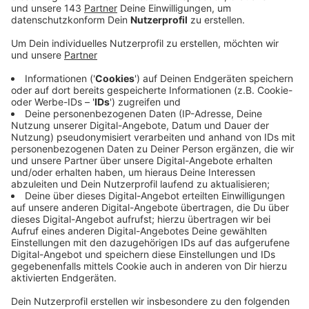
Anzeige
Am Samstagvormittag gegen viertel vor 11 wollte die
83-Jährige Sprockhövlerin an einem Automaten an der
Mühlenstraße Geld abgeben. Nachdem sie ihre Pin
eingegeben hatte, kamen zwei Männer auf sie zu. Einer
lenkte die Seniorin ab und verdeckte dabei die Sicht
auf den Automaten mit einer Zeitung. In der
Zwischenzeit hob der andere Mann eine vierstellige
Summe vom Konto der Sprockhövlerin ab. Dann
flüchteten beide in Richtung Hauptstraße. Die Polizei
ist jetzt auf der Suche nach den beiden und bittet um
Hinweise. Die Männer sollen beide zwischen 20 und 25
Jahre alt, dunkelhaarig und ca. 1,80 groß gewesen sein.
Einer war schlank, der andere eher korpulent. Wenn ihr
am Samstagvormittag an der Mühlenstraße etwas