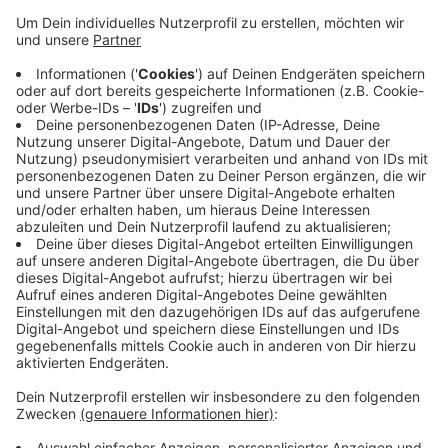
Corona-Infizierte oder begründete Verdachtsfälle
ihren Müll entsorgen sollten. Es sei zwar kein Fall
bekannt, in denen Viren über das Berühren von
Oberflächen übertragen wurden, trotzdem könne man
das nicht ganz ausschließen.
Menschen in Quarantäne sollten demnach möglichst
reißfeste Säcke nutzen und sie hinterher zubinden
oder -knoten. Außerdem sollten sie laut Stadt keine
losen Taschentücher in die Tonne werfen. Wer Glas,
Pfand oder anderes, was nicht in den Hausmüll gehört,
zu entsorgen hat, solle damit warten, bis die
Quarantäne aufgehoben ist.
Anzeige