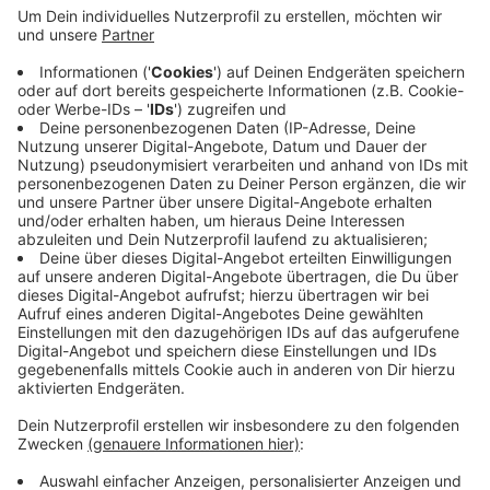
Anzeige
Im Vortragsraum des Stadtmuseums am Marktplatz
stellt die Stadt von 17 bis 19 Uhr die Pläne vor, die
den Gethmannschen Garten fit für die Internationale
Gartenausstellung 2027 machen sollen. Nach dem
Vortrag gibt es noch eine Führung durch den Park.
Bürgerinnen und Bürger sind auch eingeladen,
Anregungen zu dem Projekt zu äußern.
Anzeige
Anzeige