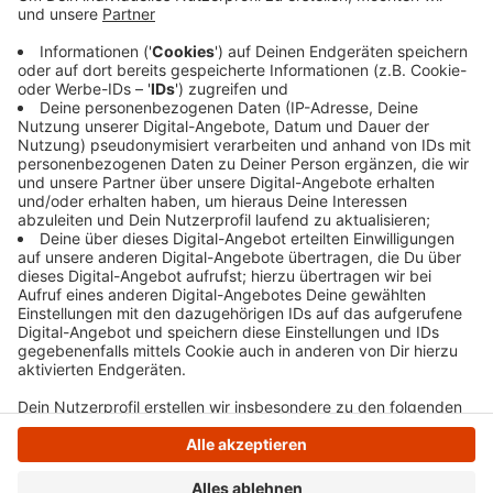
der Kirche" und der "Alten Bahnhofstraße". Nach
dieser Zeit folgt die Weihnachtspause, ab dem 28.
Dezember geht es wieder zurück an den regulären
Standort.
Veröffentlicht:
Samstag, 07.12.2019 08:02
Anzeige
Anzeige
Anzeige