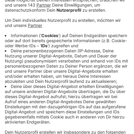
Einfamilienhäuser bereit. Maximal 1.000 Euro gibt
es pro Antrag und Haushalt. Der erzeugte Strom
muss selbst verbraucht werden. Witten will zudem
die Installation von 100 Balkonkraftwerken
unterstützen. Dafür stehen 20.000 Euro zur
Verfügung.
Veröffentlicht:
Dienstag, 20.06.2023 15:55
Anzeige
Das Antragsverfahren für die Fördergelder kann digital,
aber auch auf Papier erfolgen. Der Link dazu steht
hier
.
Die Unterlagen für einen herkömmlichen Antrag können
telefonisch unter 02302-581-4044 und per E-Mail an