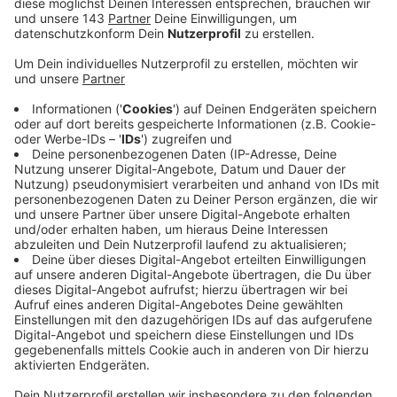
Veröffentlicht:
Donnerstag, 29.04.2021 06:00
Anzeige
Alle Teilnehmer wollen auch etwas fürs Klima tun: auf
der
Stadtradel Hompage
gibt es einen Überblick, wie
viel CO2 durch das Fahrrad fahren schon vermieden
werden konnte. Bei uns im Kreis gibt es schon mehr als
200 Teams, die mitfahren. Darunter zum Beispiel die
Uni Witten-Herdecke und die Feuerwehr in Hattingen.
Alle, die hier im Kreis wohnen, arbeiten oder zur Schule
gehen können sich noch für das Stadtradeln anmelden.
Dafür müssen sie entweder einem Team, das es schon
gibt, beitreten oder ein Neues gründen. Es reicht aber