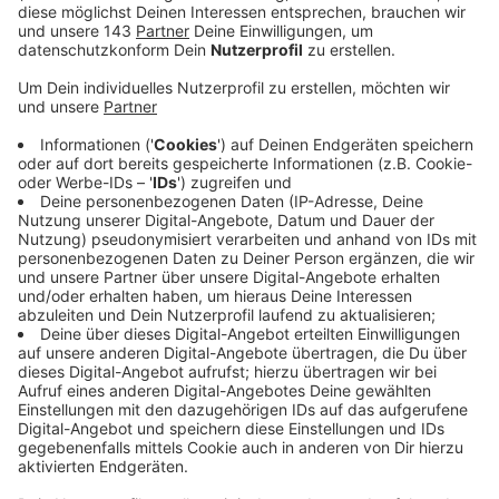
Anzeige
Die Städte hier bei uns im Kreis bekommen weniger
Geld durch die Gewerbesteuer. Das liegt an der
schlechten Wirtschaftslage. Trotz der finanziellen
Probleme sollten die Städte die Gewerbesteuer nicht
erhöhen. Davor warnt die SIHK, die südwestfählische
Industrie- und Handelskammer zu Hagen, die auch für
Teile des Ennepe-Ruhr-Kreises zuständig ist. Die hat
die Hebesätze jetzt verglichen und sagt: die liegen
hier schon deutlich über den Durchschnitt. Am
teuersten ist es hier bei uns in Herdecke (535
Prozentpunkten). Eine weitere Preissteigerung könnte
Unternehmen dazu veranlassen, hier wegzuziehen.
In der letzten Zeit sinken die Einnahmen in den