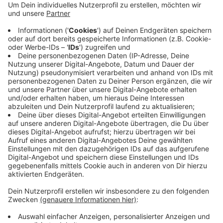
dem Cyberangriff festgestanden. Ennepetal,
Gevelsberg, Schwelm und Wetter prüfen und
bewerten die Zusammenarbeit derzeit noch.
Hattingen und Herdecke planen momentan nicht,
sich von Südwestfalen IT zu trennen. In Hattingen
werde die städtische Homepage ohnehin nicht von
Südwestfalen IT betreut, heißt es.
Veröffentlicht:
Freitag, 08.03.2024 07:24
Anzeige
Anzeige