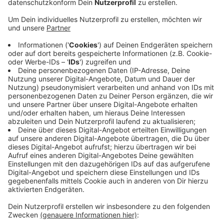
Anzeige
Auf dem Wittener Rathausplatz versammelten sich
mehr als 300 Wittener und Wittenerinnen. In Herdecke
demonstrierten rund 250 Menschen friedlich. Unter
anderem gab es eine Schweigeminute für die ersten
Opfer des Kriegs. In Hattingen waren es sogar 500
Teilnehmer und Teilnehmerinnen, die zusammen für
den Frieden und als Zeichen der Solidarität zusammen
kamen. Der Wittener Bürgermeister Lars König
bedankte sich bei allen, die dem Aufruf zur
Mahnwache gefolgt waren. Er sagte, Witten habe
damit ein Friedenssignal gesendet.
Anzeige