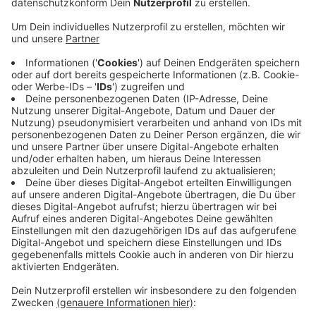
Ennepe-Ruhr: Die Drive-in-Station ist am Kreishaus
aufgebaut. Mit der stationären Einrichtung reagiert der
Kreis erneut auf die steigende Zahl notwendiger
Tests. Zufahrt erhält nur, wer die Testkriterien des
Robert-Koch-Instituts erfüllt und einen Termin hat.
Zu den Kriterien gehören eindeutige Symptome sowie
der Kontakt zu einem Infizierten oder der Aufenthalt in
einem Risikogebiet. An der Station führt der Weg auf
ein abgesperrtes Parkdeck. Dort erhalten die
Testpersonen ein Wattestäbchen und erledigen im
Auto den Abstrich im Rachen. Zum Schluss gibt es ein
Infoblatt mit Hinweisen was weiter geschieht. Morgen
geht die Station in Betrieb.
Anzeige