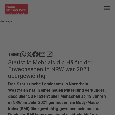
menu
Anzeige
mail
open_in_new
Teilen:
Statistik: Mehr als die Hälfte der
Erwachsenen in NRW war 2021
übergewichtig
Das Statistische Landesamt in Nordrhein-
Westfalen hat in einer neuen Mitteilung verkündet,
dass über 50 Prozent aller Menschen ab 18 Jahren
in NRW im Jahr 2021 gemessen am Body-Mass-
Index (BMI) übergewichtig gewesen sein sollen.
Doch der BMI kann manchmal nicht als Maßstab