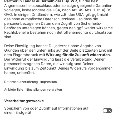
Das Landesamt für Statistiken in NRW teilt mit: "Der
hier zur Definition von Übergewicht herangezogene
Body-Mass- Index (BMI) ist eine Maßzahl für die
Bewertung des Körpergewichts eines Menschen in
Relation zu seiner Körpergröße (Gewicht dividiert
durch Größe zum Quadrat). Die vorgestellten
Ergebnisse zu Personen mit Übergewicht basieren auf
einer Unterstichprobe des Mikrozensus. Sie beruhen
auf freiwilligen Selbstauskünften volljähriger Personen
in privaten Haushalten. Der Mikrozensus wurde 2020
methodisch neu gestaltet. Die Ergebnisse für die
Jahre 2020 und 2021 sind deshalb nur eingeschränkt
mit denen aus den Vorjahren vergleichbar."
Autor: Joachim Schultheis
Anzeige