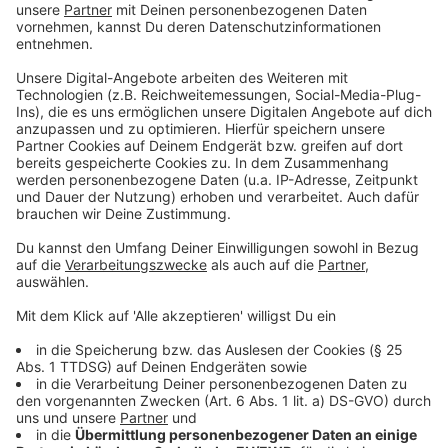
und Frauen nicht berücksichtigt wird. Bei Senioren
sollen Fettreserven auch gewissen Erkrankungen
beispielsweise vorbeugen. Genauso ist es
beispielsweise bei Kraftsportlern, deren Muskelgehalt
deutlich erhöhter ist, sie laut BMI aber übergewichtig
sind.
Als alleiniger Indikator sollte der BMI deshalb niemals
stehen, es gibt weitere Rechner, die ein besseres Bild
darstellen, so zum Beispiel die "Waist to height"-Ratio
oder der Body-Shape-Index.
Anzeige
So hat das Landesamt für Statistiken die
Daten erhoben
Anzeige