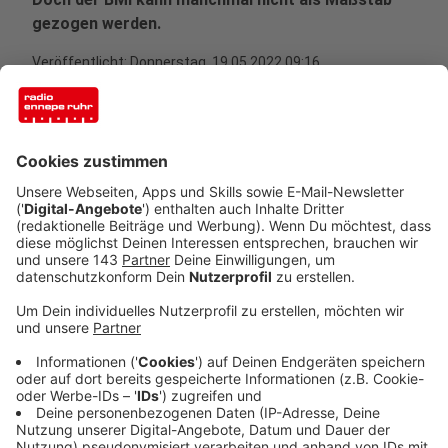
gezogen werden.
Veröffentlicht:
Donnerstag, 19.05.2022 09:16
Anzeige
Mehr als die Hälfte (53,4 Prozent) der Erwachsenen in
Nordrhein-Westfalen (ab 18) ist im Jahr 2021 laut
Statistischem Landesamt (it.nrw) gemessen am Body-
Mass-Index (BMI) übergewichtig gewesen. Die
Statistik belegt, dass jede/r fünfte von ihnen (17,6
Prozent) adipös gewesen sein soll. Laut Einstufung
der Weltgesundheitsorganisation gelten erwachsene
Frauen und Männer ab einem BMI von 25 als
übergewichtig. Unterschieden wird beim Übergewicht
zwischen Präadipositas (BMI von 25 bis unter 30) und
Adipositas (BMI ab 30).