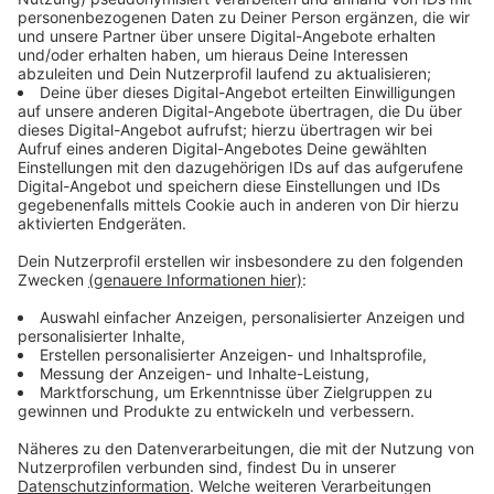
Der Anteil der übergewichtigen Personen fiel
größtenteils auf die Gruppe der 45-64 Jährigen. Hier
lag sie bei über 60 Prozent. Der Anteil der
Übergewichtigen im Alter zwischen 18 und 29 lag
demnach bei 34,8 Prozent und damit am niedrigsten.
Anzeige
BMI als Maßstab in der Kritik
Anzeige
Der Body-Mass-Index (BMI) ist seit Jahren zwar der
Maßstab, um schnell herauszufinden, ob das eigene
Gewicht im Idealbereich liegt oder nicht. Allerdings
häuft sich auch die Kritik am BMI. Experten
bemängeln, dass beispielsweise die Fettverteilung in
den gewissen Altersstufen und generell bei Männern