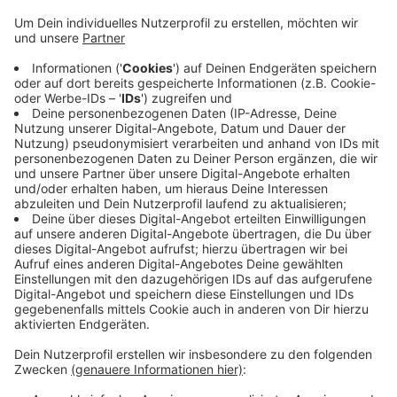
Stadtentwicklungsausschuss heute (10.09.).
Demnach hängen die Schilder dort seit vielen
Jahren. Jetzt habe Straßen NRW moniert, dass es
sich dabei um Werbeanlagen direkt an den
Landesstraßen handelt, die gegen das Straßen-
und Wegegesetz NRW verstoßen. Da die Betriebe
auf die Wegweiser angewiesen seien, hätten sich
einige an das Stadtmarketing gewandt, heißt es.
Stadtmarketing-Chef Georg Hartmann habe sich
der Sache angenommen und wird im Ausschuss
berichten.
Veröffentlicht:
Dienstag, 10.09.2024 06:06
Anzeige