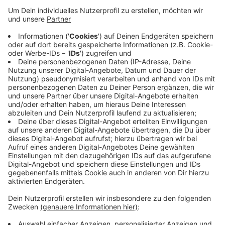
den jeweiligen gesamten Gebieten gibt. Betroffen
sind davon auch die Nacht-Express-Fahrten in der
Nacht von Freitag auf Samstag. Bei der
BOGESTRA bleiben auch die Kundencenter
übermorgen dicht. In den VER-Kundencentern kann
es laut Verkehrsunternehmen zu Einschränkungen
kommen. Kundinnen und Kunden können sich auf
den Internetseiten von
BOGESTRA
und
VER
informieren - oder über die kostenlose
Servicehotline: 0800 6 50 40 30.
Veröffentlicht:
Mittwoch, 19.02.2025 14:44
Anzeige