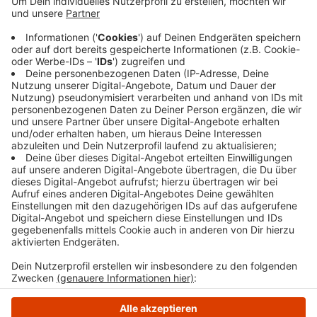
ver.di gehen die Beschäftigten auf dem Handel mit
auf die Straße, um ebenfalls für bessere
Arbeitsbedingungen protestieren. Es geht auch um
mehr Geld, ver.di fordert für im Handel Arbeitende
unter anderem 2,50 Euro mehr Gehalt und Lohn pro
Stunde.
Veröffentlicht:
Mittwoch, 28.02.2024 15:10
Anzeige
Anzeige
Anzeige