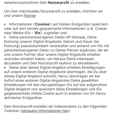
Anzeige
Vergangenes Jahr ist der Strom bei uns im Schnitt pro
Person sechs Minuten ausgefallen – bundesweit
waren es zwölf. Bei der Gas-Versorgung sind die
Ausfallzeiten bundesweit dreimal so hoch wie bei der
AVU (1,55 Minuten deutschlandweit zu 0,47 Minuten
im Kreis pro Jahr). Die AVU sieht den Grund für ihre
guten Zahlen darin, dass sie viel ins Netz investiere.
Aktuell schneidet sie in Herdecke zum Beispiel eine
Hochspannungsleitung von Bäumen und Gehölz frei -
entlang der Straße Herdecker Bach. Die AVU versorgt
den Großteil der Städte im Kreis mit Strom, Gas und
Wasser.
Anzeige