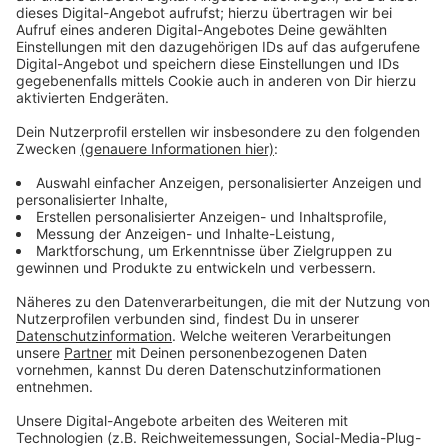
So kam die Studie zustande
Anzeige
Brockmann und sein Team haben für die Studie die
Schadensakten der Versicherer, Unfallinformationen
der Polizei und Medienberichte ausgewertet. Zu 80
Prozent stammen die rund 220 Fälle auf deutschen
Autobahnen, die nun untersucht wurden, aus dem
Zeitraum ab 2015. Einen Jahresvergleich, also eine
Aussage dazu, ob Geisterfahrten zunehmen, ist nicht
möglich. Die amtlichen Unfallstatistiken sagen zum
Thema Geisterfahrer laut Brockmann praktisch nichts
aus. Hier werden auch Unfälle innerorts und zum
Beispiel mit Radfahrern als Falschfahrer ausgewiesen.
Brockmann setzt in der Zukunft auf die Software in