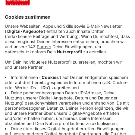
Anzeige
(dpa) Bei einem Drittel der dabei rund 220
untersuchten Fälle von Falschfahrern haben die Fahrer
im fließenden Verkehr gewendet. Bei über 40 Prozent
der in der Studie beleuchteten Falschfahrten sind die
Geisterfahrer älter als 75 Jahre, wie der Leiter der
Unfallforschung der Versicherer (UDV), Siegfried
Brockmann, in Münster erklärte. Bei den Senioren
spielt nach dessen Schilderung oft Verwirrtheit und
Demenz eine Rolle, während bei den jungen
Geisterfahrern Selbsttötungsgedanken eine Rolle
spielen oder die Flucht vor der Polizei.
Anzeige
Anzeige