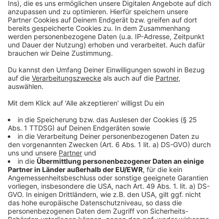
den Autos. "Das Fahrzeug müsste selbst einbremsen,
wenn die Software merkt, dass der Fahrer falsch auf
die Autobahn fährt", erklärt der Wissenschaftler.
"Stopp-Hände" an den Auffahrten wie in Österreich
würden zwar nicht schaden. Bei bewussten
Falschfahrten oder Demenz seien sie aber absolut
unwirksam.
Info:
Die Unfallforscher weisen auf die dünne
Datenlage ihrer Studie hin. International gibt es mit
Ausnahme zur Psychologie keine Studien
zu Falschfahrern. Vergleichszahlen über mehrere Jahre
gibt es demnach ebenfalls nicht.
Anzeige