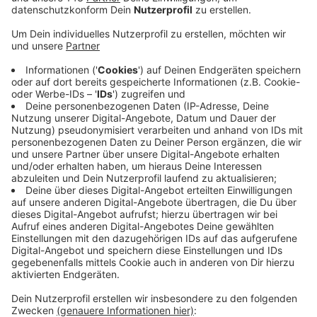
Witten: Auch die Universität Witten/ Herdecke hat
wegen der Corona-Pandemie virtuell gelehrt. Das hat
gut funktioniert, wie eine Untersuchung des Centrums
für Hochschulentwicklung zeigt. Befragt wurden dafür
Studierende der Fakultät für Wirtschaft und
Gesellschaft.
Die Privatuni schneidet dabei sehr gut ab - etwa beim
digitalen Lehrkonzept, dem Austausch untereinander
oder der Erreichbarkeit der Dozenten und der
Univerwaltung.
Im gerade begonnenen Wintersemester finden viele
Lehrveranstaltungen wieder im Universitätsgebäude
statt, allerdings ergänzt um digitale Lehrformate.
Anzeige