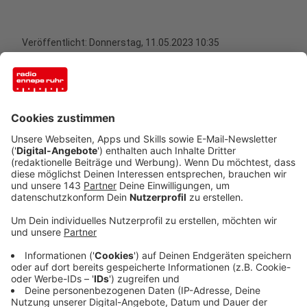
Veröffentlicht:
Donnerstag, 11.05.2023 10:35
Anzeige
Der Naturschutzbund - kurz NABU - ruft jedes Jahr zur
"Stunde der Gartenvögel" auf. Interessierte sollen im
eigenen Garten Fotos von Vögeln schießen, um eine
Schätzung der Artenvielfalt in Deutschland
bewerkstelligen zu können. Uns allen ist bewusst, dass
sich auch bei uns in Deutschland immer weniger Arten
von Vögeln, Insekten oder Tieren tümmeln, die wir in
der freien Natur bestaunen können.
Und doch ist es irgendwie immer ein schönes Gefühl,
wenn man beispielsweise einen Vogel im eigenen
Garten entdeckt, den man zuvor noch nie gesehen hat.