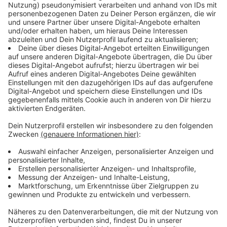
Um die Chance für solche Momente zu erhöhen, hat
der NABU zusammen mit dem Partnerprojekt
"gARTENreich" Tipps zusammengestellt, die dabei
helfen sollen, die Artenvielfalt bei uns zu erhöhen.
Anzeige
©
NABU/Frank Hecker
Anzeige
Die Tipps vom NABU für mehr Artenvielfalt
Anzeige
Heimische Gehölze wie Schwarzer Holunder,
Kornelkirsche, Gewöhnliche Felsenbirne,