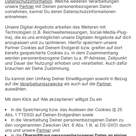
Hundsrose und Berberitze nutzen. Ihre Blüten und
Früchte bieten Leckerbissen für viele Tiere.
Blumenwiesen aus heimischen Wildblumen und
Gräsern entwickeln sich über mehrere Jahre
hinweg; sie werden von Jahr zu Jahr schöner und
artenreicher. Wildkräuter und -blumen locken
verschiedene Wildbienenarten, Käfer und andere
Insekten an, die wiederum Nahrung für Vögel,
Fledermäuse und Amphibien sind. Wer seine
Wiesenfläche auch ab und zu als Spielfläche oder
Liegewiese nutzen möchte, sollte statt einer
Blumenwiese einen artenreichen Blumenrasen
anlegen. Blumenrasen sind vielfältige
Lebensräume und können, anders als eine Wiese,
häufiger betreten werden.
Ein buntes Blütenmeer aus heimischen
Wildstauden sieht nicht nur schön aus, es ist auch
ein Schlemmerbuffet für viele Insektenarten.