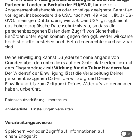
Eine Ecke im Garten, die wenig oder gar nicht
bearbeitet wird, ist ein Paradies für Vögel,
Wildbienen, Hummeln, Schmetterlinge und kleine
Tiere, wie Igel und Blindschleiche. Viele Insekten,
wie Prachtkäfer und die Blaue Holzbiene
benötigen Totholz als Lebensraum, eine große
Zahl von Wildbienenarten nistet zudem in der
Erde.
Auch Vögel und Insekten haben Durst, einige
Tiere benötigen Wasser, um ihre Eier abzulegen.
Wer etwas für Libellen und andere
wassergebundene Insekten tun möchte, aber nur
wenig Platz hat, der kann in seinem Garten einen
Miniteich anlegen.
Weiterführende Informationen zu den Gartentipps
erhaltet ihr über
diesen Link
. Die Stunde der
Gartenvögel geht vom 12. bis 14. Mai 2023. Alle, die
mitmachen wollen, können sich
hier informieren
.