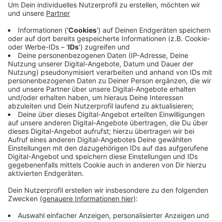
Lewackerstraße in Linden. Zwischen Hattingen-
Mitte und der Haltestelle Kesterkamp fahren
Busse. Am Kesterkamp erfolgt auch der Umstieg
zwischen Bus und Straßenbahn. In Hattingen
entfällt die Haltestelle Oberwinzerfeld. Die
Ersatzbusse fahren am Hattinger Busbahnhof am
Bussteig 5 ab.
Veröffentlicht:
Freitag, 17.11.2023 06:52
Anzeige
Anzeige