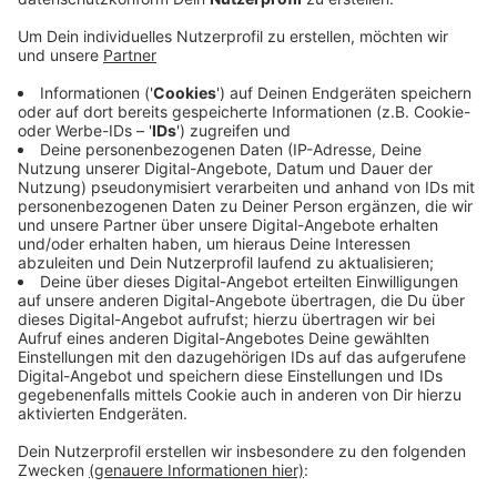
Region: Die Macher sind mit der siebten Auflage der
TalentTage hoch zufrieden. Trotz der coronabedingt
schwierigen Umstände hätten sie ein starkes Zeichen
für die Nachwuchsförderung in der Region gesetzt,
heißt es.
Ein Viertel der gut 200 Veranstaltungen sind im
Ennepe-Ruhr-Kreis gelaufen.
Die Schüler konnten
sich online oder vor Ort an den verschiedensten
Themen ausprobieren. Da ging es unter anderem um
Ökologie beim grünen Klassenzimmer oder um
Wasserstoff für Energiewende und Elektromobilität.
Das TalentMobil und der TalentParcours sind noch bis
zum Jahresende an Schulen zu Gast.
Anzeige