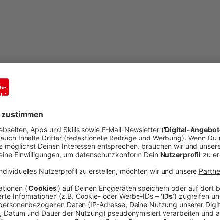
©
????????? ??????? - stock.adobe.com
mail
open_in_new
Teilen:
Tankstellen-Raubserie wieder vor Ge
Veröffentlicht:
Dienstag, 22.09.2020 08:10
Anzeige
Gevelsberg: Der Haupttäter sitzt schon in Haft. Im 
sieben Raubüberfällen auf Tankstellen eine langjähri