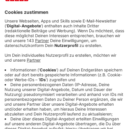
"You Broke Me First" ist für mich ein ganz besonderer
Song“, erklärt sie. "Er handelt von jemandem in einer
Beziehung, der sich einen Dreck um den anderen
schert, aber nach sechs Monaten beschließt, wieder
angekrochen zu kommen. Es geht um das Gefühl, zu
wissen, wie viel ein Mensch dir bedeutet, aber
dennoch diesmal nicht wieder schwach zu werden. Ich
hoffe, dass jeder einen Bezug zu diesem Song hat, so
wie ich."
Anzeige
Im Februar wurde Tate zu einem der "YouTube Music’s
Artist on the Rise" gekürt. Das Newcomer-Künstler-
Programm der Video-Plattform fokussiert sich auf
Talente, die im Begriff sind, den Durchbruch zu