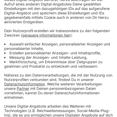
schaffen. Gerade ist sie MTV Push Artist des Monats
Juli. Tate McRae lebt seit sie sechs ist im
kanadischen Calgary, die ersten Lebensjahre hatte sie
im Oman verbracht. Sie machte sich als kompetitive
Tänzerin einen Namen und belegte in der 13. Staffel
der FOX-Serie "So You Think You Can Dance" den
zweiten Platz. Bei den renommierten Dance Awards
wurde sie dreimal als "The Best Dancer"
ausgezeichnet und trat bereits in der TV-Show "Ellen"
und den Teen Choice Awards auf.
Anzeige
Wir benötigen Ihre
Zustimmung, um den YouTube
Video-Service zu laden!