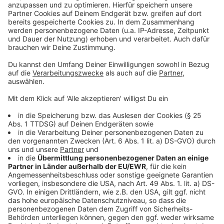
Wir verwenden einen Service eines
Drittanbieters, um Videoinhalte
einzubetten. Dieser Service kann
Daten zu Ihren Aktivitäten
sammeln. Bitte lesen Sie die
Details durch und stimmen Sie der
Nutzung des Service zu, um dieses
Video anzusehen.
Mehr Informationen
Tate McRae - You Broke Me First (Official Video)
Akzeptieren
Anzeige
powered by
Usercentrics Consent
Management Platform
Anzeige