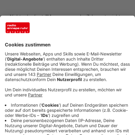
Nicht unbedingt. "Man muss von der Zahnpasta nicht
einen Riesenberg auf die Zahnbürste machen“, sagt
der Experte. Wo viel aber viel helfe, sei bei der Dauer.
Längeres Zähneputzen führt zu einem besseren
Ergebnis, sagt Tobias Gerhaupt. Dabei sei aber wichtig
nicht zu viel Druck auszuüben, um unser Zahnfleisch zu
schonen.
Anzeige
Mythos 6: Zahnseide sollten wir NACH dem
Zähneputzen verwenden.
Anzeige
Tatsächlich sei es besser VOR dem Zähneputzen