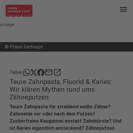
menu
Anzeige
©
Praxis Gerhaupt
mail
open_in_new
Teilen:
Teure Zahnpasta, Fluorid & Karies:
Wir klären Mythen rund ums
Zähneputzen
Teure Zahnpasta für strahlend weiße Zähne?
Zahnseide vor oder nach dem Putzen?
Zuckerfreies Kaugummi anstatt Zahnbürste? Und
ist Karies eigentlich ansteckend? Zähneputzen