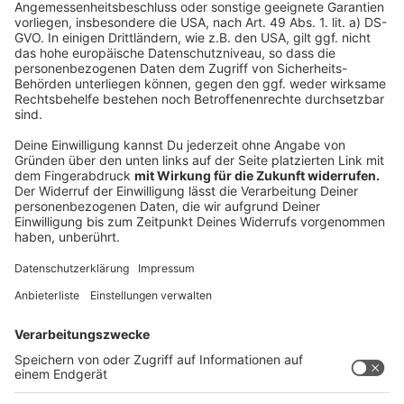
jedes Kind mal von den Eltern ein Küsschen kriegt,
kriegt man die schon als Kind übertragen. Also die hat
jeder von uns.“ Selbst wenn wir jemanden küssen der
akuten Karies hat, müssen wir uns keine Sorgen
machen, sagt der Arzt: "Dafür bräuchte es dann noch
Zucker und Säure. Wenn man gut die Zähne putzt,
passiert da nichts.“
Anzeige
Mythos 9: Schlechte Zähne können vererbt
werden.
Anzeige
Stimmt zum Teil. "Es gibt Bildungsstörungen des
Zahnschmelzes, die machen den Zahn anfälliger für
Karies und das kann auch vererbt werden. Es gibt auch