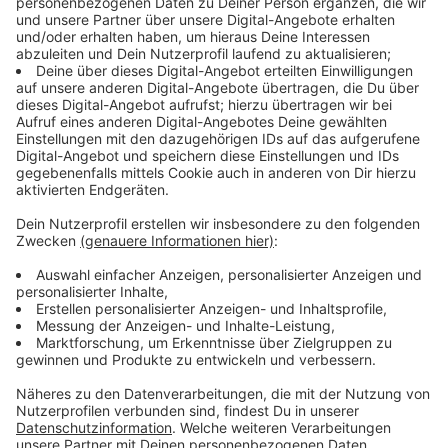
Zahnseide zu verwenden. Das zeigen die Ergebnisse
einer
Studie
der Mashhad University of Medical
Sciences. Durch die Zahnseide werden nämlich
Bakterien und Belag aus den Zwischenräumen
hervorgeholt. Die Reste würden dann im Mund bleiben,
wenn wir die Zahnseide erst nach dem Zähneputzen
verwenden. Zahnarzt Gerhaupt sagt, wenn wir die
Zahnseide trotzdem lieber nach dem Zähneputzen
verwenden möchten, dann sollten wir im Anschluss am
besten noch eine Mundspülung benutzen. Generell
gelte aber: Zahnseide zu benutzen, ist besser als gar
keine Zahnseide zu benutzen.
Anzeige
Mythos 7: Zuckerfreies Kaugummi ersetzt
das Zähneputzen.