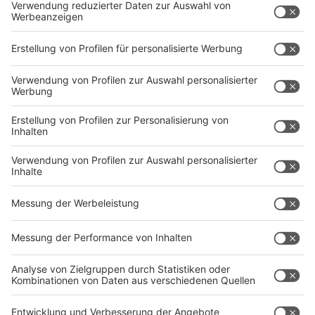
Erkrankungen, die von den Eltern weitergegeben
werden können“, erklärt der Arzt. Generell entstehe
Karies aber oft wegen nicht ausreichender
Mundhygiene und nicht durch Vererbung. Das sei eher
selten der Fall.
Anzeige
Mythos 10: Bleaching-Produkte sind schlecht
für die Zähne.
Anzeige
Das stimmt. Die Schäden seien aber abhängig von dem
Produkt und der Behandlung. "Es gibt kein Mittel ohne
Nebenwirkung. Die Produkte versuchen ja auf
chemische Weise den Zahn aufzuhellen. Je höher die
konzentriert sind, desto aggressiver wirken die auf den