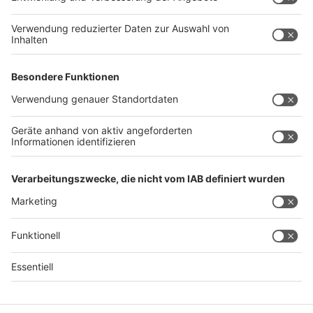
Zahn“, begründet Tobias Gerhaupt. Mögliche Folgen
sind beispielsweise empfindlichere Zähne, Schmerzen
bei Temperaturunterschieden und entzündetes
Zahnfleisch. Ein Bleaching-Prozess sollte immer mit
dem Zahnarzt oder der Zahnärztin abgesprochen und
auch am besten dort durchgeführt werden. Von
Bleaching-Sets aus der Drogerie rät der Experte ab.
Autorin: Catharina Velten
Anzeige
Anzeige