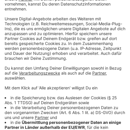
Anzeige
Das stimmt natürlich nicht. "Zuckerfreies Kaugummi
ist gut, wenn man unterwegs ist und die Zähne nicht
putzen kann. Die Zahnbürste ersetzen, kann es aber
auf gar keinen Fall“, sagt der Zahnarzt.
Anzeige
Mythos 8: Karies ist nicht ansteckend.
Anzeige
Theoretisch ist Karies tatsächlich ansteckend, in der
Praxis spielt das aber keine Rolle. Tobias Gerhaupt
erklärt: "Es gibt bestimmte Bakterien, die Karies
auslösen. Die werden über Tröpfchen übertragen. Da