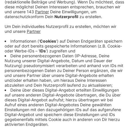
Mit 13 hat er angefangen zu rappen, mit 14 kam schon
die Debüt-EP. Kann man da schon von einem alten
Hasen sprechen? Eigentlich nicht. Schließlich ist The
Kid Laroi auch mit 17 noch taufrisch.
Anzeige
Wir benötigen Ihre
Zustimmung, um den YouTube
Video-Service zu laden!
Wir verwenden einen Service eines
Drittanbieters, um Videoinhalte
einzubetten. Dieser Service kann