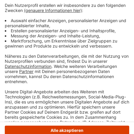
Daten zu Ihren Aktivitäten
sammeln. Bitte lesen Sie die
Details durch und stimmen Sie der
Nutzung des Service zu, um dieses
Video anzusehen.
Mehr Informationen
The Kid LAROI - WITHOUT YOU (Official Video)
Akzeptieren
Anzeige
powered by
Usercentrics Consent
Management Platform
Anzeige
Anzeige