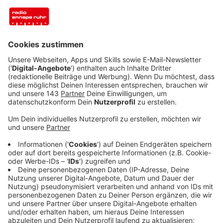
könnt.
Veröffentlicht:
Mittwoch, 05.03.2025 23:49
Anzeige
Thomas Matt hat gerade einen neuen
Wanderweg erstellt
Anzeige
Der Ennepe-Stieg ist knapp 50 Kilometer lang -
aufgeteilt in sechs Etappen. Alle Infos zu dieser und
anderen Wanderrouten und der Wander-App Komoot
findet ihr
hier
.
Anzeige