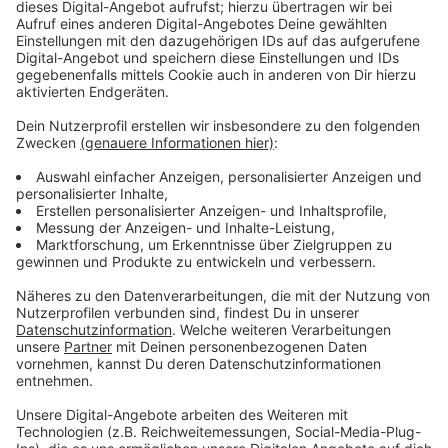
Anzeige
Screenshot machen
Anzeige
Einen Screenshot zu machen, das wissen viele, geht
mit der "Druck“ Taste. Da wird aber gleich der ganze
Bildschirm abfotografiert, sodass man das Bild
hinterher noch schneiden muss. Das geht viel
einfacher: "
Windows-Taste + Umschalttaste+
S" öffnet eine Screenshot-Ansicht, die man bearbeitet
kann. Das heißt, man kann dort mit ein paar kleinen
Werkzeugen seinen Bildausschnitt direkt bearbeiten
und woanders einfügen und muss nicht erst den
Screenshot in ein Bildbearbeitungsprogramm
kopieren.