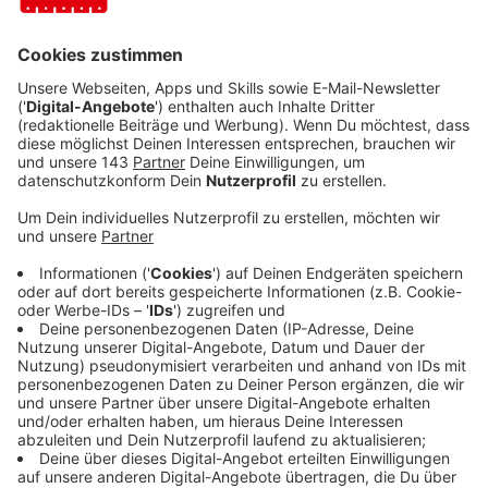
Anzeige
Copy & Paste
Anzeige
Sachen kopieren und einfügen. Geht mit der
Kombination "Steuerung+C" und "Steuerung+V", das
wissen viele. Aber: "Windows-Taste+V" öffnet die
neue Zwischenablage.
Dann gibt es eine Liste mit den Dingen, die vorher
schon mal kopiert wurden. Daraus kann man dann
einfach auswählen. Also: ein kopierter Text oder ein
Bild kann dann noch eingefügt werden, wenn man
danach schon wieder andere in die
Zwischenablage kopiert hatte.