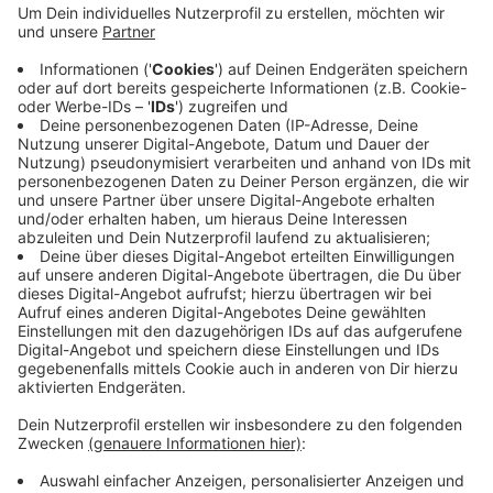
sind wohl die aktuelle Wirtschaftslage und Sorgen
um die Verlässlichkeit der Betreuung durch hohe
Krankenstände beim Personal. Die Stadt hat
deshalb in Absprache mit den Kita-Betreibern
beschlossen, für das kommende Kita-Jahr 57
Plätze weniger beim Land zu melden. Dadurch
spart die Stadt 245.000 Euro. Pläne für neue Kitas
wurden vorerst gestoppt.
Veröffentlicht:
Montag, 11.05.2026 11:52
Anzeige
Anzeige