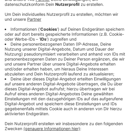
universitären Einrichtungen in Deutschland.
Veröffentlicht:
Dienstag, 04.05.2021 17:21
Anzeige
Auch während der Corona-Pandemie habe man den
Qualitätsstandard garantiert und sogar verbessert,
heißt es in einer Mitteilung. So lege man großen Wert
darauf, trotz Corona den Studierenden einen
reibungslosen Studienablauf zu ermöglichen. Vor allem
im Bereich der Zahnmedizin konnte sich die Universität
im Vergleich zum letzten Ranking 2018 weiter
steigern. Hier gab es Bestnoten unter anderem für die
allgemeine Studiensituation und für die Organisation.
Die Ergebnisse für die Humanmedizin liegen weiter
über dem Bundesdurchschnitt.