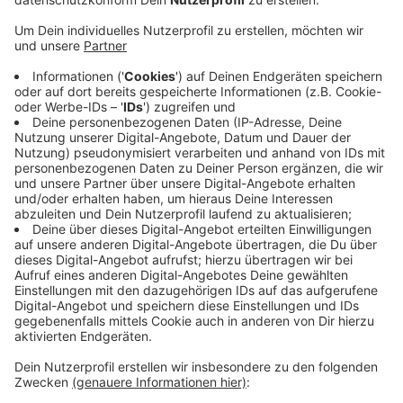
Witten/Herdecke: Welche Auswirkungen hat die Virus-
Pandemie auf das Alltagsleben? Diese Frage steht im
Mittelpunkt einer Online-Studie. Unsere heimische Uni
führt sie gemeinsam mit der Johannes-Gutenberg-
Universität Mainz durch.
Teilnehmen kann jeder ab 16 Jahren, das geht bis
Mitte September und dauert etwa 20 Minuten. Die
Studie untersucht beispielsweise die gesundheitlichen
Begleiterscheinungen wie Stress, Angst oder
Schlafprobleme.
Link zum Fragebogen:
https://www.soscisurvey.de/COVID19_Stress/
Anzeige