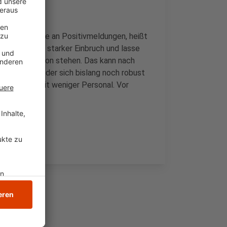
0 Prozentpunkte an Positivmeldungen, heißt
eich ein sehr starker Einbruch und lasse
 einer Rezession stehen. Das kann nach
chschlagen, der sich bislang noch robust
nt demnach mit weniger Personal. Vor