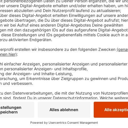
Anzeige
In allen abgefragten Kriterien verlören sie 20 bis 3
es vom AGV. Das sei besonders im langfristigen Vergl
befürchten, dass wir tatsächlich an der Schwelle zu
Einschätzung des AGV auch auf den Arbeitsmarkt dur
gezeigt hat. Mehr als jedes vierte Unternehmen pla
einem Jahr war es nur etwa jedes zehnte.
Anzeige