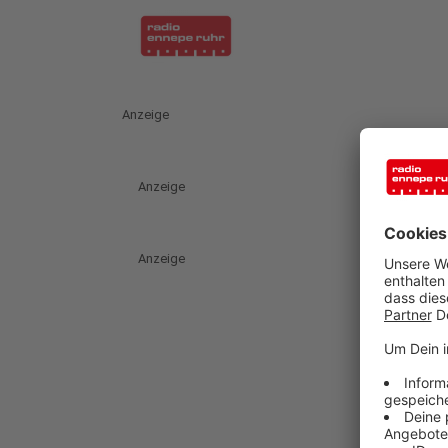
Anzeige
Anzeige
Anzeige