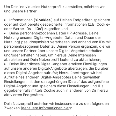
Mädchen. Der Teenager lebt in einer Hattinger
Einrichtung und hatte die vor einer Woche
(23.06.26) nachts verlassen, seitdem gilt das
Mädchen als vermisst. Laut Polizei könnte sie sich
nach in Velbert oder Essen aufhalten, da gebe es
Bezüge hin. Es sei aber auch nicht auszuschließen,
dass sie woanders in Deutschland unterwegs ist.
Wer Hinweise geben kann, soll sich bei der
Kreispolizeibehörde Ennepe-Ruhr-Kreis. Eine
Beschreibung und ein Foto der Vermissten findet
ihr
hier
.
Veröffentlicht:
Montag, 29.06.2026 15:37
Anzeige