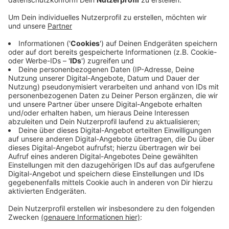
Veröffentlicht:
Freitag, 13.06.2025 10:55
Anzeige
Die Lok muss nach der Fahrt zum "Eisenbahn-TÜV"
(Hauptuntersuchung) und muss deshalb aussetzen.
Abfahrt ist jeweils um 10:15 und 14:15 Uhr am
Museum. Restkarten gibt es beim Schaffner.
Gleichzeitig gibt es eine neue Sonderausstellung:
"643316. Die neue Ebene des Reisens". Es geht um
verwirklichte und verworfene Teststrecken,
Prototypen und Forschungseinrichtungen. Mehr dazu
auf
der Seite des Eisenbahnmuseums
.
Anzeige