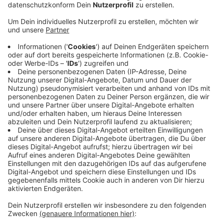
Schwelm: Der Präsident des Deutschen
Feuerwehrverbandes hat sich auf einer Sondersitzung
des Verbandes den Fragen der Feuerwehrbasis zur
derzeitigen Krise im Verband gestellt. Die fünf Vize-
Präsidenten, die den Rücktritt des Präsidenten
fordern, waren alle nicht zu der Sitzung erschienen. Sie
schweigen weiter zu ihren Vorwürfen. Der Verband der
Feuerwehren hat sich auf der Sitzung geschlossen
hinter seinen Präsidenten aus Schwelm gestellt. Ziebs
hatte als Präsident des Deutschen
Feuerwehrverbandes vor rechtsnationalen Tendenzen
und der Unterwanderung der Feuerwehr durch die AfD
gewarnt. Heute in einer Woche findet eine weitere
Sitzung des Verbandes statt, auf der die fünf Vize-
Präsidenten ihre Vorwürfe erklären sollen.
Anzeige