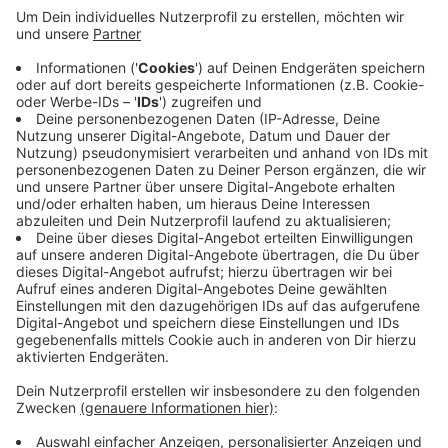
Neu dabei ist in diesem Jahr unter anderem die Dr.
Carl Dörken Galerie in Herdecke. Außerdem gibt es
Angebote von den Ruhrbühnen, darunter das
Schauspielhaus Bochum und das Theater Hagen.
Die Karte kann über den Webshop unter
www.ruhrkulturcard.de
oder telefonisch über das
Service-Center unter 01806 181650 (20
Cent/Verbindung aus allen deutschen Netzen)
bestellt werden.
Veröffentlicht:
Mittwoch, 06.11.2024 05:57
Anzeige
Anzeige