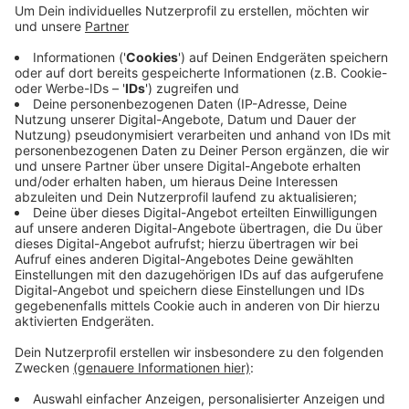
die Stadt. Die Maßnahme sei Bestandteil des
Lärmaktionsplanes, die Geschwindigkeit auf
Hauptstraßen von 50 km/h auf 30 zu senken. Laut
Stadt gibt es viel Zustimmung von Seiten der
Anwohnerschaft. Neben dem Lärm soll die
Regelung auch die Unfallgefahr reduzieren. Um die
Beschilderung kümmert sich der Landesbetrieb
Straßen.NRW.
Veröffentlicht:
Freitag, 20.12.2024 06:56
Anzeige
Anzeige